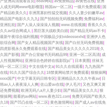
产亚洲高清观看首页
|
88av网站
|
av免费精品
|
av黄色在线
|
亚洲
人成无码网www电影榴莲
|
韩国av一区二区
|
一级片免费观看
|
国
产精品欧美久久
|
非洲黑寡妇性猛交视频
|
久久人妻少妇嫩草av
|
精品国产电影久久九九
|
国产拍拍拍无码视频免费
|
免费福利av
|
亚洲乱轮
|
国产人澡人澡澡澡人视频
|
www.在线视频
|
香蕉久久久
久久av综合网成人
|
黑巨茎大战欧美白妞
|
国产精品无码av不卡
|
最新午夜综合福利视频
|
中国极品少妇videossexhd
|
亚洲伊人色
欲综合网
|
国产女人精品视频国产灰线
|
国产白丝无码免费视频
|
四虎影视永久免费观看在线
|
国产精品美女久久久久久2018
|
久
久国产影视
|
国产办公室秘书无码精品99
|
亚洲一区二区高清
|
成
人性视频网站
|
亚洲综合色婷婷在线影院p厂
|
日本黄图
|
丝袜无
码一区二区三区
|
中文在线中文a
|
91久久在线观看
|
九九热国产
在线
|
91久久国产综合久久
|
18禁黄网站禁片免费观看
|
狠狠操网
|
xxxx国产
|
中文字幕无码日韩专区
|
亚洲精品久久久久午夜aⅴ
|
日
韩av人人夜夜澡人人爽
|
佐山爱av在线
|
伊人毛片
|
又色又爽又黄
还免费视频
|
欧洲无码八a片人妻少妇
|
国产精品美女久久久
|
狠
狠操网
|
能看的av网站
|
www.夜色321.com
|
免费无码国产欧美久
久18
|
国产凹凸在线一区二区
|
黄色激情网站
|
国产成人av在线免