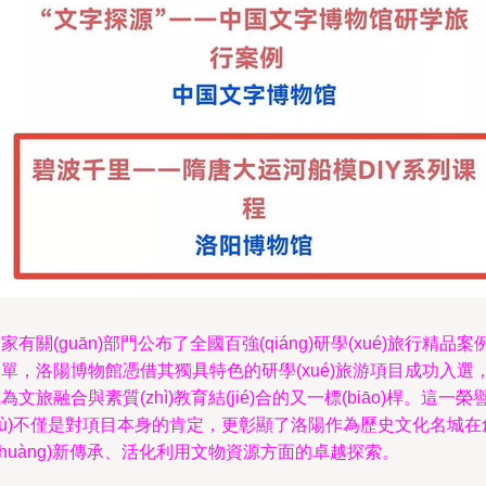
家有關(guān)部門公布了全國百強(qiáng)研學(xué)旅行精品案
單，洛陽博物館憑借其獨具特色的研學(xué)旅游項目成功入選
為文旅融合與素質(zhì)教育結(jié)合的又一標(biāo)桿。這一榮
yù)不僅是對項目本身的肯定，更彰顯了洛陽作為歷史文化名城在
chuàng)新傳承、活化利用文物資源方面的卓越探索。