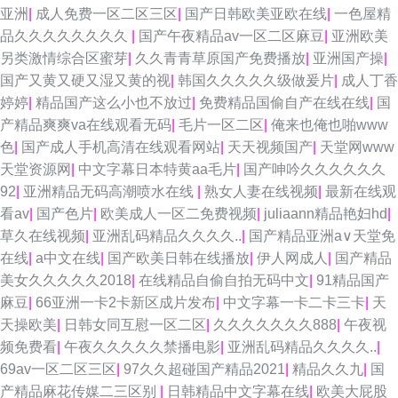
亚洲
|
成人免费一区二区三区
|
国产日韩欧美亚欧在线
|
一色屋精
品久久久久久久久久
|
国产午夜精品av一区二区麻豆
|
亚洲欧美
另类激情综合区蜜芽
|
久久青青草原国产免费播放
|
亚洲国产操
|
国产又黄又硬又湿又黄的视
|
韩国久久久久久级做爰片
|
成人丁香
婷婷
|
精品国产这么小也不放过
|
免费精品国偷自产在线在线
|
国
产精品爽爽va在线观看无码
|
毛片一区二区
|
俺来也俺也啪www
色
|
国产成人手机高清在线观看网站
|
天天视频国产
|
天堂网www
天堂资源网
|
中文字幕日本特黄aa毛片
|
国产呻吟久久久久久久
92
|
亚洲精品无码高潮喷水在线
|
熟女人妻在线视频
|
最新在线观
看av
|
国产色片
|
欧美成人一区二免费视频
|
juliaann精品艳妇hd
|
草久在线视频
|
亚洲乱码精品久久久久..
|
国产精品亚洲а∨天堂免
在线
|
a中文在线
|
国产欧美日韩在线播放
|
伊人网成人
|
国产精品
美女久久久久久2018
|
在线精品自偷自拍无码中文
|
91精品国产
麻豆
|
66亚洲一卡2卡新区成片发布
|
中文字幕一卡二卡三卡
|
天
天操欧美
|
日韩女同互慰一区二区
|
久久久久久久久888
|
午夜视
频免费看
|
午夜久久久久久禁播电影
|
亚洲乱码精品久久久久..
|
69av一区二区三区
|
97久久超碰国产精品2021
|
精品久久九
|
国
产精品麻花传媒二三区别
|
日韩精品中文字幕在线
|
欧美大屁股