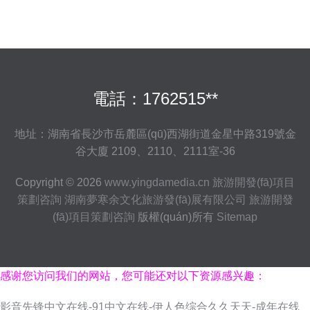
電話：1762515**
地址：湖南省長沙市岳麓區(qū)西湖街道金星中路319號金
谷大廈 2109、2110、2111室-36
Copyright © 2026
www.yingdamedia.cn
旅游開發(fā)項目
策劃咨詢
湖南夢寒余文化旅游發(fā)展有限公司
旅游開發
(fā)項目策劃咨詢
版權(quán)所有
Sitemap
感谢您访问我们的网站，您可能还对以下资源感兴趣：
影音先锋中文在线-91中文在线-伊人色综合久久天天-成年在线