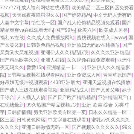
一区在线观看
|
蜜桃精品免费久久久久影院
|
欧美性猛交
7777777
|
成人福利网站在线观看
|
欧美精品二区三区四区免费看
视频
|
天天躁夜夜躁狠狠久久
|
国产婷婷精品
|
中文无码人妻有码
人妻中文字幕
|
怡红院一区
|
国产乱人伦偷精品视频免观看
|
国产
精品爽爽va在线观看无码
|
国产99热
|
欧美六区
|
欧美成人另类
|
福利av在线
|
久久成人免费播放网站
|
蜜桃视频在线入口www
|
国
产又黄又粗
|
日韩黄色精品视频
|
亚洲热妇无码av在线播放
|
国产
又黄又大又粗视频
|
亚洲伊人久久精品影院
|
久久久久亚洲精品
|
国产精品欧美久久
|
亚洲人在线
|
久久视频在线免费观看
|
亚洲午
夜无码久久
|
爱爱15p
|
亚洲精品一卡二卡
|
亚洲伊人久久精品影
院
|
日韩精品视频在线观看网站
|
亚洲免费成人网
|
青青草原国产
|
好吊妞无缓冲视频观看
|
4438亚洲最大
|
亚洲天堂视频在线播放
|
国产成人三级在线观看视频
|
亚洲精品成人
|
国产又黄又粗
|
妹子
干综合
|
人人插人人搞
|
国产日产欧产精品精品
|
亚洲精品国产自
在现线最新
|
99久热国产精品视频尤物
|
亚洲 欧美 综合 另类 中
字
|
日韩插插插
|
另类亚洲欧美专区第一页
|
日本久久精品一区二
区三区
|
日韩黄色网络
|
中文字幕在线观看1
|
蜜乳av久久久久久
久久久久
|
亚洲日韩激情无码一区
|
国产视频久久久久久久
|
99久