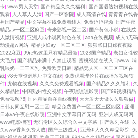
卡
|
www男人天堂
|
国产精品久久久福利
|
国产国语熟妇视频在线
观看
|
人人草人人澡
|
国产一区影院
|
成人高清在线
|
青青青在线香
蕉国产精品
|
中文字幕在线免费看线人
|
免费涩涩视频
|
国产午夜
精品av一区二区麻豆
|
奇米影视一区二区
|
国产黄色小说
|
在线成
人激情视频
|
亚洲人成小说网站色在线
|
aaa在线视频
|
成人h无码
动漫超w网站
|
精品少妇ay一区二区三区
|
狠狠躁日日躁夜夜躁
2022麻豆
|
99re热这里只有精品最新
|
2023国产精品
|
老妇女性较
大毛片
|
国产精品未满十八禁止观看
|
蜜桃视频在线入口www
|
哺
乳喂奶一二三区乳
|
免费欧美日韩
|
精品无人区一区二区三区在
线
|
√8天堂资源地址中文在线
|
免费观看理伦片在线播放视频软
件
|
尤物在线视频
|
久久久免费观看视频
|
国产精品久久久福利
|
久
久精品性
|
中国熟妇牲交视频
|
午夜嘿嘿嘿影院
|
国产99视频精品
免费视频76
|
国内精品自在自线视频
|
天天爱天天做久久狠狠做
|
日韩女同互慰一区二区
|
精品免费国产一区二区三区四区
|
亚洲
日本va午夜在线影院
|
亚洲中文字幕日产无码
|
亚洲人成无码网
www电影榴莲
|
无码专区久久综合久中文字幕
|
国产系列在线
|
久
久www香蕉免费人成
|
国产三级成人
|
亚洲伊人久久精品影院
|
免
费a视频在线观看
|
欧美天天视频
|
99riav久久精品riav
|
国产精品