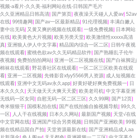
视频-a看片-久久美-福利网站在线-日韩国产毛片
久久亚洲精品日韩高清
|
国产第页
|
夜夜澡天天碰人人爱av
|
52av
在线
|
99情趣网
|
国产av一区最新精品
|
91伦理视频
|
丰满白嫩人
妻中出无码
|
又黄又爽的视频在线观看
|
一级免费视频
|
日本网站
在线
|
欧美黄色大片视频
|
欧美另类天堂
|
欧美激情性xxxxx高清
真
|
亚洲狼人伊人中文字幕
|
精品国内综合一区二区
|
日韩午夜视
频在线观看
|
蜜桃色欲av久久无码精品软件
|
国产熟睡乱子伦午
夜视频
|
免费拍拍拍网站
|
亚洲一区二区视频在线
|
国产白袜脚足j
棉袜在线观看
|
野花香社区在线观看
|
一区二区三区欧美在线观
看
|
亚洲一二区视频
|
先锋影音xfyy5566男人资源
|
成人短视频在
线观看
|
亚洲中文无码av永久app
|
好黄好硬好爽免费视频一
|
日
本久久久久
|
天天做天天大爽天天爱
|
欧美老司机
|
中文字幕亚洲
无线码一区女同
|
自慰无码一区二区三区
|
久久99网
|
国产12页
|
奇米狠狠干
|
国模私拍在线
|
国产在线拍揄自揄视频导航
|
99久久
一区
|
人人干在线视频
|
日本久久网站
|
最新国产视频
|
天堂√在线
中文官网在线
|
亚洲国产综合另类视频
|
日韩国产亚洲欧美
|
99视
频在线精品国自产拍
|
天堂资源最新在线
|
国产亚洲精品成人aa
片新蒲金
|
色人阁av
|
天天都色
|
亚洲视频一二三区
|
中文字幕久