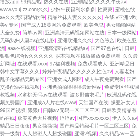
播放app
|
99精品热
|
热久久在线
|
亚洲精品久久久久午夜aⅴ
|
www.youjizz.com久久
|
少妇午夜福利水多多
|
性爽爽
|
蜜桃色欲
av久久无码精品软件
|
精品丝袜人妻久久久久久
|
在线 v亚洲 v欧
美v 专区
|
国产成人18黄网站免费观看
|
欧美色鬼
|
男女啪啪网站
大全免费
|
简单av网
|
亚洲高清无码视频网站在线
|
日本一级网站
|
无码熟妇人妻av在线电影
|
亚洲欧洲久久久
|
大色综合
|
欧美色亚
洲
|
aaa在线视频
|
亚洲高清码在线精品av
|
国产97色在线 | 日韩
|
狠狠色综合tv久久久久久
|
探花视频在线版播放免费观看
|
久久最
新网址
|
在线观看xxxx
|
97福利视频
|
免费观看成人
|
亚洲精品日
韩中文字幕久久久
|
婷婷午夜精品久久久久久性色av
|
人妻老妇
乱子伦精品无码专区
|
亚洲女成人图区
|
成人午夜免费观看
|
国产
交换配偶在线视频
|
亚洲色拍拍噜噜噜最新网站
|
免费专区丝袜调
教视频
|
水蜜桃无码av在线观看
|
波多野吉衣毛片
|
欧洲乱码伦视
频免费国产
|
亚洲成a人片在线www
|
天堂国产在线
|
操亚洲女人
|
99国产视频
|
狠狠ri
|
曰韩a∨无码一区二区三区
|
日韩欧美精品有
码在线
|
欧美黄色大片视频
|
涩涩av
|
国产xxxxxxxxx
|
伊人久久av
|
精品日日夜夜
|
男女操操操
|
国产精品特级毛片一区二区三区
|
免
费一级黄
|
人人超碰人人超级碰国
|
亚洲v视频
|
久久精品av一区