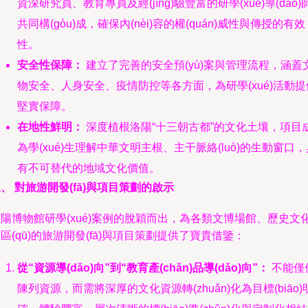
資深研究員、教育專員及經(jīng)驗豐富的研學(xué)導(dǎo)
共同構(gòu)成，確保內(nèi)容的權(quán)威性與傳授的有效
性。
安全性保障：
建立了完善的安全預(yù)案與管理流程，涵蓋
物安全、人身安全、疫情防控等各方面，為研學(xué)活動提
堅實保障。
在地性鮮明：
深度植根洛陽“十三朝古都”的文化土壤，項目
為學(xué)生理解中華文明主根、主干脈絡(luò)的生動窗口，
有不可替代的地域文化價值。
、 對旅游開發(fā)與項目策劃的啟示
陽博物館研學(xué)案例的脫穎而出，為各類文博場館、歷史文
區(qū)的旅游開發(fā)與項目策劃提供了寶貴借鑒：
從“資源導(dǎo)向”到“教育產(chǎn)品導(dǎo)向”：
不能僅
陳列資源，而需將深厚的文化資源轉(zhuǎn)化為目標(biāo)