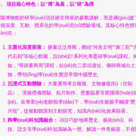
、 項目核心特色：以“博”為基，以“研”為徑
陽博物館的研學(xué)項目絕非簡單的參觀講解，而是構(gòu)建
個深度、互動、體系化的學(xué)習(xí)體驗場域。其核心特色體
xiàn)在：
主題化深度探索：
摒棄泛泛而觀，圍繞“河洛文明”“唐三彩”“
代石刻”等核心館藏，設(shè)計系列化專題研學(xué)課程。
如，“尋跡夏商周”課程，結(jié)合二里頭遺址、偃師商城出
物，帶領(lǐng)學(xué)生實證早期中國歷史。
沉浸式互動體驗：
大量運用考古模擬、文物修復(fù)（仿制
品）、漢服禮儀體驗、拓片制作、壁畫臨摹等實踐環(huán)
(jié)。在專業(yè)老師指導(dǎo)下，學(xué)生能親手觸摸“
片段”，從被動聽講到主動探究，知識內(nèi)化效果顯著。
跨學(xué)科知識融合：
項目巧妙地將歷史、藝術(shù)、科
技、語文等學(xué)科知識融為一體。解讀一件青銅器，不僅