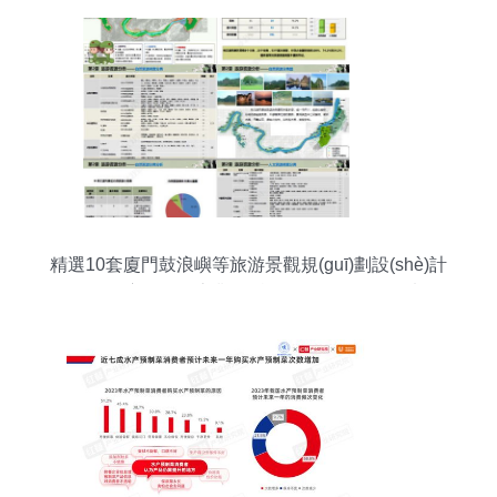
精選10套廈門鼓浪嶼等旅游景觀規(guī)劃設(shè)計
平面圖深度解析及專業(yè)旅游開發(fā)項目策劃咨
詢指南