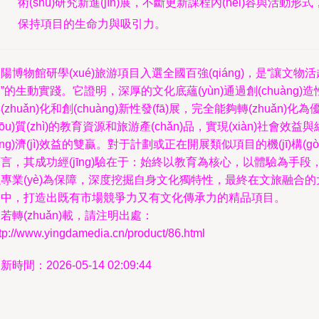
術(shù)研究新進(jìn)展，不斷更新課程內(nèi)容與活動形式
保持項目的生命力與吸引力。
陽博物館研學(xué)旅游項目入選全國百強(qiáng)，是“讓文物活
”的生動實踐。它證明，深厚的文化底蘊(yùn)通過創(chuàng)造
(zhuǎn)化和創(chuàng)新性發(fā)展，完全能夠轉(zhuǎn)化為
yōu)質(zhì)的教育資源和旅游產(chǎn)品，實現(xiàn)社會效益與
jīng)濟(jì)效益的雙贏。對于計劃或正在開展類似項目的機(jī)構(gò
言，其成功經(jīng)驗在于：始終以教育為核心，以體驗為手段
專業(yè)為保障，深度挖掘自身文化獨特性，最終在文旅融合的
潮中，打造出既有市場競爭力又有文化傳承力的精品項目。
若轉(zhuǎn)載，請注明出處：
tp://www.yingdamedia.cn/product/86.html
新時間：2026-05-14 02:09:44