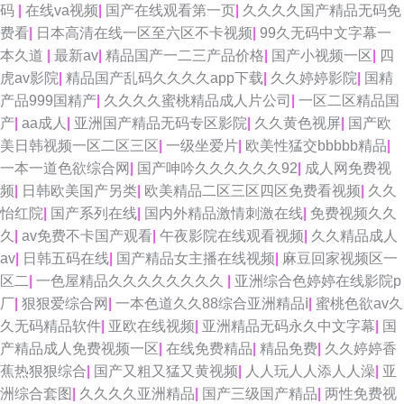
码
|
在线va视频
|
国产在线观看第一页
|
久久久久国产精品无码免
费看
|
日本高清在线一区至六区不卡视频
|
99久无码中文字幕一
本久道
|
最新av
|
精品国产一二三产品价格
|
国产小视频一区
|
四
虎av影院
|
精品国产乱码久久久久app下载
|
久久婷婷影院
|
国精
产品999国精产
|
久久久久蜜桃精品成人片公司
|
一区二区精品国
产
|
aa成人
|
亚洲国产精品无码专区影院
|
久久黄色视屏
|
国产欧
美日韩视频一区二区三区
|
一级坐爱片
|
欧美性猛交bbbbb精品
|
一本一道色欲综合网
|
国产呻吟久久久久久久92
|
成人网免费视
频
|
日韩欧美国产另类
|
欧美精品二区三区四区免费看视频
|
久久
怡红院
|
国产系列在线
|
国内外精品激情刺激在线
|
免费视频久久
久
|
av免费不卡国产观看
|
午夜影院在线观看视频
|
久久精品成人
av
|
日韩五码在线
|
国产精品女主播在线视频
|
麻豆回家视频区一
区二
|
一色屋精品久久久久久久久久
|
亚洲综合色婷婷在线影院p
厂
|
狠狠爱综合网
|
一本色道久久88综合亚洲精品ⅰ
|
蜜桃色欲av久
久无码精品软件
|
亚欧在线视频
|
亚洲精品无码永久中文字幕
|
国
产精品成人免费视频一区
|
在线免费精品
|
精品免费
|
久久婷婷香
蕉热狠狠综合
|
国产又粗又猛又黄视频
|
人人玩人人添人人澡
|
亚
洲综合套图
|
久久久久亚洲精品
|
国产三级国产精品
|
两性免费视