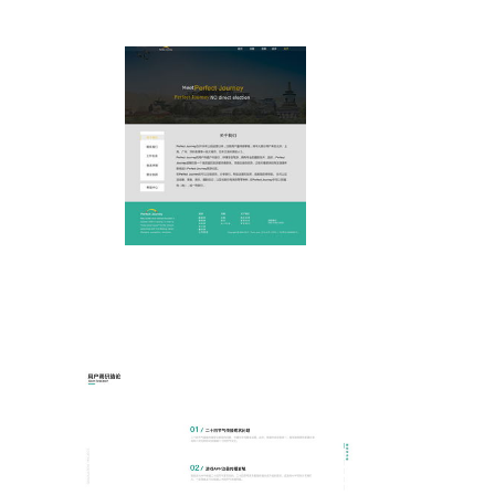
打造沉浸式旅程體驗 旅游網(wǎng)站UI設(shè)計
作品集與項目策劃咨詢?nèi)馕?/a>