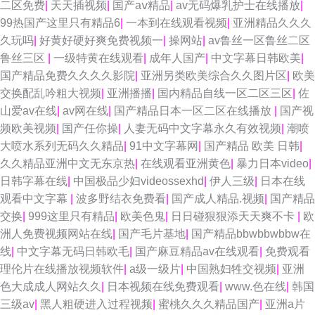
二区免费
|
天天插视频
|
国产aⅴ精品
|
av无码爆乳护士在线播放
|
99热国产这里只有精品6
|
一本到在线观看视频
|
亚洲精品久久久
久玩吗
|
好黄好硬好爽免费视频一
|
操网站
|
av鲁丝一区鲁丝二区
鲁丝三区
|
一级特黄在线观看
|
成年人国产
|
中文字幕日韩欧美
|
国产精品免费久久久久影院
|
亚洲另类欧美综合久久图片区
|
欧美
交换配乱吟粗大视频
|
亚洲播播
|
国内精品自线一区二区三区
|
佐
山爱av在线
|
av网在线
|
国产精品日本一区二区在线播放
|
国产视
频欧美视频
|
国产任你操
|
人妻无码中文字幕永久有效视频
|
潮喷
大喷水系列无码久久精品
|
91中文字幕网
|
国产精品 欧美 日韩
|
久久精品亚洲中文无东京热
|
在线观看亚洲黄色
|
暴力日本video
|
日韩字幕在线
|
中国极品少妇videossexhd
|
伊人三级
|
日本在线
观看中文字幕
|
波多野结衣免费看
|
国产成人精品.视频
|
国产精品
交换
|
999这里只有精品
|
欧美色鬼
|
日日碰狠狠添天天爽不卡
|
欧
洲人免费视频网站在线
|
国产毛片基地
|
国产精品bbwbbwbbw在
线
|
中文字幕无码日韩欧毛
|
国产麻豆精品av在线观看
|
免费观看
理伦片在线播放视频软件
|
a级一级片
|
中国熟妇牲交视频
|
亚洲
色大成成人网站久久
|
日本视频在线免费观看
|
www.色在线
|
韩国
三级av
|
黑人粗硬进入过程视频
|
蜜桃久久久精品国产
|
亚洲a片