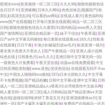
喷潮水xxxx
|
欧美激情一区二区三区
|
久久久96
|
狠狠色狠狠色综
合日日不卡
|
亚洲爆爽
|
日本久久网站
|
肉色丝袜足j视频国产
|
欧
美乱妇高清无乱码
|
可以看的av网站
|
在线成人看片
|
夜色福利站
www国产在线视频
|
打开每日更新在线观看
|
精品一区二区三区
日韩
|
狠狠色狠狠色综合久久蜜芽
|
91国内精品
|
www男人天堂
|
国产激情网址
|
亚洲综合精品第一页
|
妹子干综合
|
午夜草逼
|
亚洲
日产av中文字幕无码偷拍
|
每日更新在线观看av
|
18久久
|
性欧美
在线观看
|
日日干夜
|
丰满少妇被猛烈进av毛片
|
欧美亚洲一级片
|
看全黄大色黄大片美女人
|
国产午夜精品一区
|
亚洲人成小说网
站色在线
|
日韩黄色片
|
av久久久
|
亚洲日韩中文字幕无码一区
|
一级黄色大片免费看
|
午夜天堂在线
|
动漫av在线免费观看
|
中文
日韩亚洲欧美制服
|
www.亚色
|
优优色综合
|
在线观看无码不卡av
中文
|
中国女人啪啪69xxⅹ偷拍
|
337p日本大胆欧久久
|
中文字幕
不卡免费视频
|
国产精品粉嫩
|
日韩中文字幕v亚洲中文字幕
|
日韩
成人一区二区
|
亚洲精品成a人ⅴ香蕉片
|
台湾佬美性中文娱乐网
|
精人妻无码一区二区三区
|
成人日韩精品
|
国产精品亚洲а∨天堂
免在线
|
超碰在线99
|
婷婷丁香花五月天
|
亚洲顶级裸体av片
|
亚
洲性一区
|
国产大爆乳大爆乳在线播放
|
免费国产在线精品一区不