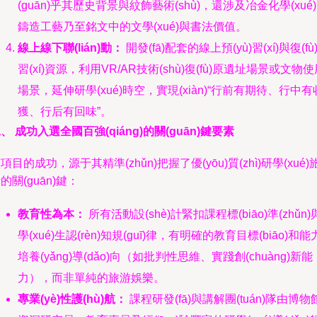
(guān)乎其歷史背景與紋飾藝術(shù)，還涉及冶金化學(xué
鑄造工藝乃至銘文中的文學(xué)與書法價值。
線上線下聯(lián)動：
開發(fā)配套的線上預(yù)習(xí)與復(fù
習(xí)資源，利用VR/AR技術(shù)復(fù)原遺址場景或文物
場景，延伸研學(xué)時空，實現(xiàn)“行前有期待、行中有
獲、行后有回味”。
、 成功入選全國百強(qiáng)的關(guān)鍵要素
項目的成功，源于其精準(zhǔn)把握了優(yōu)質(zhì)研學(xué)
的關(guān)鍵：
教育性為本：
所有活動設(shè)計緊扣課程標(biāo)準(zhǔn)
學(xué)生認(rèn)知規(guī)律，有明確的教育目標(biāo)和能
培養(yǎng)導(dǎo)向（如批判性思維、實踐創(chuàng)新能
力），而非單純的旅游娛樂。
專業(yè)性護(hù)航：
課程研發(fā)與講解團(tuán)隊由博物