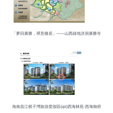
「夢回廣勝，禪意棲居」——山西綠地洪洞廣勝寺
項目旅游開發(fā)策劃概念性規(guī)劃方案
海南昌江棋子灣旅游度假區(qū)西海林苑·西海御府
項目建筑設(shè)計方案調(diào)整及批前公示解讀