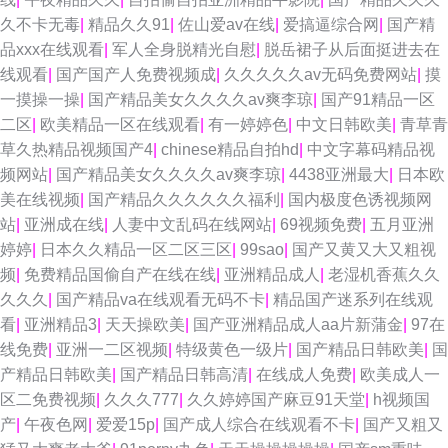
久不卡无毒
|
精品久久91
|
佐山爱av在线
|
爱搞逼综合网
|
国产精
品xxx在线观看
|
军人全身脱精光自慰
|
脱岳裙子从后面挺进去在
线观看
|
国产国产人免费视频成
|
久久久久久av无码免费网站
|
摸
一摸操一操
|
国产精品美女久久久久av爽李琼
|
国产91精品一区
二区
|
欧美精品一区在线观看
|
有一婷婷色
|
中文日韩欧美
|
青草青
草久热精品视频国产4
|
chinese精品自拍hd
|
中文字幕码精品视
频网站
|
国产精品美女久久久久av爽李琼
|
4438亚洲最大
|
日本欧
美在线视频
|
国产精品久久久久久久福利
|
国内极度色诱视频网
站
|
亚洲成在线
|
人妻中文乱码在线网站
|
69视频免费
|
五月亚洲
婷婷
|
日本久久精品一区二区三区
|
99sao
|
国产又黄又大又粗视
频
|
免费精品国偷自产在线在线
|
亚洲精品成人
|
老湿机香蕉久久
久久久
|
国产精品va在线观看无码不卡
|
精品国产迷系列在线观
看
|
亚洲精品3
|
天天操欧美
|
国产亚洲精品成人aa片新蒲金
|
97在
线免费
|
亚洲一二区视频
|
特级黄色一级片
|
国产精品日韩欧美
|
国
产精品日韩欧美
|
国产精品日韩高清
|
在线成人免费
|
欧美成人一
区二免费视频
|
久久久777
|
久久婷婷国产麻豆91天堂
|
h视频国
产
|
午夜色网
|
爱爱15p
|
国产成人综合在线观看不卡
|
国产又粗又