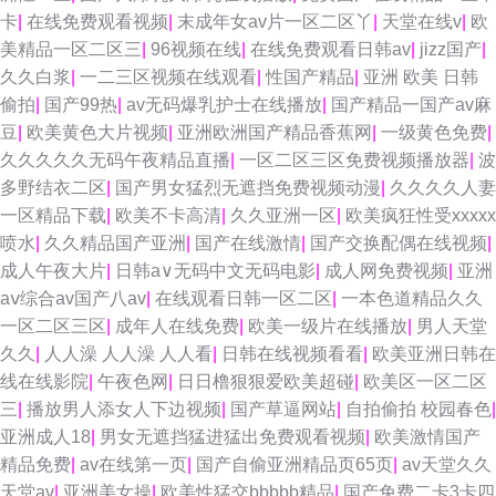
卡
|
在线免费观看视频
|
末成年女av片一区二区丫
|
天堂在线v
|
欧
美精品一区二区三
|
96视频在线
|
在线免费观看日韩av
|
jizz国产
|
久久白浆
|
一二三区视频在线观看
|
性国产精品
|
亚洲 欧美 日韩
偷拍
|
国产99热
|
av无码爆乳护士在线播放
|
国产精品一国产av麻
豆
|
欧美黄色大片视频
|
亚洲欧洲国产精品香蕉网
|
一级黄色免费
|
久久久久久无码午夜精品直播
|
一区二区三区免费视频播放器
|
波
多野结衣二区
|
国产男女猛烈无遮挡免费视频动漫
|
久久久久人妻
一区精品下载
|
欧美不卡高清
|
久久亚洲一区
|
欧美疯狂性受xxxxx
喷水
|
久久精品国产亚洲
|
国产在线激情
|
国产交换配偶在线视频
|
成人午夜大片
|
日韩a∨无码中文无码电影
|
成人网免费视频
|
亚洲
aⅴ综合av国产八av
|
在线观看日韩一区二区
|
一本色道精品久久
一区二区三区
|
成年人在线免费
|
欧美一级片在线播放
|
男人天堂
久久
|
人人澡 人人澡 人人看
|
日韩在线视频看看
|
欧美亚洲日韩在
线在线影院
|
午夜色网
|
日日橹狠狠爱欧美超碰
|
欧美区一区二区
三
|
播放男人添女人下边视频
|
国产草逼网站
|
自拍偷拍 校园春色
|
亚洲成人18
|
男女无遮挡猛进猛出免费观看视频
|
欧美激情国产
精品免费
|
av在线第一页
|
国产自偷亚洲精品页65页
|
av天堂久久
天堂av
|
亚洲美女操
|
欧美性猛交bbbbb精品
|
国产免费二卡3卡四