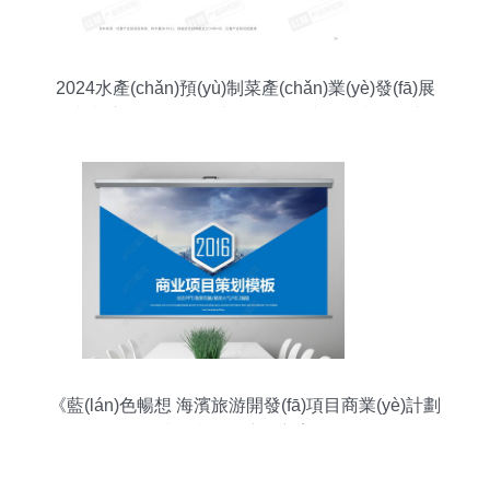
2024水產(chǎn)預(yù)制菜產(chǎn)業(yè)發(fā)展
白皮書 市場規(guī)模達(dá)1,500億，企業(yè)以差
異化策略破局，拓展旅游開發(fā)新場景
《藍(lán)色暢想 海濱旅游開發(fā)項目商業(yè)計劃
與動態(tài)演示方案》