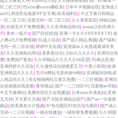
猛又大爽老大爷
|
91porny九色
|
天天操操操操操
|
国产sm重味一
区二区三区
|
性xxxx搡xxxxx搡欧美
|
日本不卡视频在线
|
亚洲成人
av片
|
和漂亮岳做爰3中文字幕
|
欧美福利社
|
中文字幕日韩精品
一区二区三区
|
自慰无码一区二区三区
|
久久香蕉影院
|
99精品欧
美
|
在线毛片片免费观看
|
久久亚洲精品情侣
|
aaaaa少妇高潮大
片
|
黄色一级片a
|
国产自在线拍
|
亚洲一卡久久4卡5卡6卡7卡
|
成
人爽a毛片免费视频
|
91成人综合
|
国产成人精品.视频
|
国产福利
无码一区二区在线
|
婷婷中文在线
|
亚洲成av人在线观看成年美
女
|
久久亚洲精品情侣
|
夜夜夜综合
|
少妇久久久久久
|
亚洲综合免
费
|
免费国产黄色
|
久久99精品久久久久久hb亚瑟
|
91精品亚洲
|
亚洲婷婷久久综合
|
久久激情综合狠狠爱五月
|
午夜小影院
|
欧洲
亚洲精品久久久久
|
毛片tv网站无套内射tv网站
|
亚洲愉拍99热成
人精品热久久
|
美女啪啪网站又黄又免费
|
一二三区视频
|
亚洲综
合色视频在线观看
|
青草精品
|
国产一二三四区中
|
淫羞阁av导航
|
中文字幕网站
|
免费的理伦片在线播放
|
日本xxxx丰满老妇
|
亚洲
五月婷
|
天天爱天天插
|
国产大陆亚洲精品国产
|
国产av一区最新
精品
|
欧美黄色大片视频
|
97色伦图区97色伦综合图区
|
国产成人
无码一二三区视频
|
一级在线播放
|
一级特黄免费视频
|
久久99国