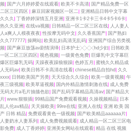
频
|
国产六月婷婷爱在线观看
|
欧美不卡高清
|
国产精品免费一区
二区三区四区
|
麻豆回家视频区一区二
|
亚洲精品日韩中文字幕
久久久
|
丁香婷婷深情五月亚洲
|
亚洲卡1卡2卡三卡4卡5卡6卡
|
热久久亚洲
|
在线va视频
|
日韩精品一区二区三区在线
|
人人妻人
人a爽人人模夜夜夜
|
性按摩无码中文
|
久久香蕉国产
|
国产熟妇
久久777777
|
操网站
|
欧美乱妇高清无乱码
|
亚洲国产综合另类视
频
|
国产麻豆放荡av剧情演绎
|
日本护士╳╳╳hd少妇
|
日韩欧美
一区二区三区四区
|
视色视频
|
一级黄色免费
|
巨爆乳中文字幕巨
爆区巨爆乳无码
|
天躁夜夜躁狼狠躁
|
色婷五月
|
蜜桃久久精品成
人无码av
|
欧美日韩不卡高清在线看
|
chinese精品自拍hd
|
久久
xxxx
|
日韩欧美国产另类
|
天天综合久久综合
|
欧美一级黄视频
|
午
夜三级视频
|
欧美草逼视频
|
国内外精品激情刺激在线
|
成人免费
无码大片a毛片抽搐色欲
|
国产乱码字幕精品高清av
|
国产精品大
片
|
www.狠狠插
|
99精品国产免费观看视频
|
久操视频精品
|
日本
乱人伦aⅴ精品
|
天天操欧美
|
99re在线
|
亚洲人在线
|
亚洲 欧美 国
产 日韩 精品
|
免费观看黄色一级视频
|
国产欧美精品aaaaaa片
|
人妻奶水人妻系列
|
成人免费视频观看
|
成人精品一区二区三区电
影免费
|
成人丁香婷婷
|
亚洲美女网站在线观看
|
精品 在线 视频