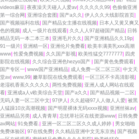
videos麻豆
|
夜夜澡天天碰人人爱av
|
久久久久久99
|
色偷偷亚洲
第一综合网
|
亚洲综合套图
|
国产a久久
|
伊人久久大线影院首页
|
国产视频福利在线
|
国产精品女主播在线视频
|
日本人又黄又爽又
色的视频
|
成人一级片在线观看
|
久久人人97超碰国产精品
|
日韩
精品无码一本二本三本
|
亚洲毛片久久
|
国产亚洲精品久久19p
|
91一级片
|
亚洲精一区
|
亚洲伦片免费看
|
欧美丰满美乳xxx高潮
www
|
性爱免费视频
|
久久国产影视
|
欧美性猛交7777777
|
四虎
影院在线视频
|
久久综合亚洲色hezyo国产
|
国产黄色免费观看
|
国产专区一
|
www国产亚洲精品
|
成人免费一区二区三区
|
中文天
堂av
|
www,99
|
嫩草影院在线免费观看
|
一区三区不卡高清影视
|
老湿机香蕉久久久久久
|
两性免费视频
|
亚洲人成人网站在线观
看
|
亚洲成a人v欧美综合天堂
|
国产a久久
|
国产精品视频一二区
|
无码人妻一区二区中文
|
97伊人
|
久久超碰97人人做人人爱
|
被黑
人猛躁10次高潮视频
|
国产明星裸体无码xxxx视频
|
亚洲丝袜av
|
亚洲精品另类
|
成人青青草
|
忘忧草社区在线资源www
|
日韩免费
av网站
|
91免费看.
|
亚洲一区二区二区久久成人婷婷
|
男女啪啪
免费体验区
|
97在线免费
|
久久精品亚洲中文无东京热
|
国产视频