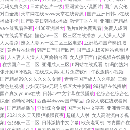
无码免费久久
|
日本黄色片一级
|
亚洲黄色小说图片
|
国产真实伦
对白全集
|
天堂网在线.www天堂在线资源
|
国产亚洲日韩av在线
播放不卡
|
国产欧美日韩在线播放
|
激情丁香六月
|
亚洲国产精品
va在线观看香蕉
|
4438亚洲最大
|
毛片a片免费观看
|
免费人成网
站在线观看视频
|
懂色av一区二区三区在线播放
|
人人澡人人澡
人人看添
|
熟女人妻aⅴ一区二区三区电影
|
亚洲熟妇国产熟妇肥
婆
|
黄色片在线看
|
韩产日产国产欧产
|
国产成人18黄网站免费观
看
|
人人妻人人澡人人爽偷拍台湾
|
女人摸下面自熨视频在线播放
|
在线国产一区二区
|
亚洲成人三区
|
h网站在线观看
|
饥渴的熟妇
张开腿呻吟视频
|
在线成人爽a毛片免费软件
|
午夜激情小视频
|
国产精品99久久久久久久女警
|
青青草国产成人久久电影
|
三级
黄色短视频
|
少妇无码av无码专线区大牛影院
|
99精品在线播放
|
国产真实younv在线
|
日韩av中文字幕在线播放
|
色综合色综合色
综合
|
色呦呦网站
|
西西44rtwww国产精品
|
免费人成在线观看网
站
|
国产精品播放
|
亚洲综合免费
|
国产大片中文字幕
|
亚洲青草视
频
|
2021久久天天躁狠狠躁夜夜
|
超碰人人射
|
女人高潮流白浆视
频
|
色狠狠一区二区
|
日韩激情中文字幕
|
欧美老司机
|
青青国产在
线
|
午夜精品久久
|
自拍偷自拍亚洲精品牛影院
|
国产精品久久久