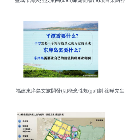
鹽城市海興控股集團(tuán)旅游開發(fā)項目策劃咨
詢報告
福建東庠島文旅開發(fā)概念性規(guī)劃 徐曄先生
的文化與旅游項目開發(fā)定位案例