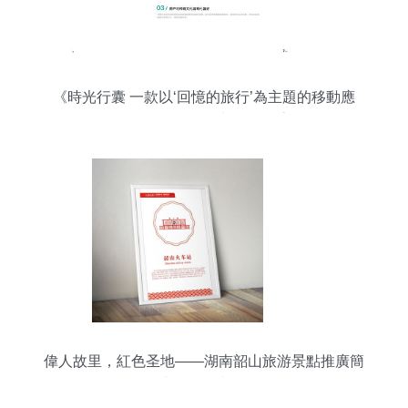
《時光行囊 一款以‘回憶的旅行’為主題的移動應
(yīng)用開發(fā)策劃咨詢報告》
偉人故里，紅色圣地——湖南韶山旅游景點推廣簡
介與項目策劃咨詢