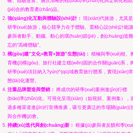
確、體驗豐富、層次清晰的標(biāo)準(zhǔn)化與定制化相結
(jié)合的教育產(chǎn)品。
強(qiáng)化互動與體驗設(shè)計：
現(xiàn)代旅游，尤其是
研學(xué)旅游，核心競爭力在于體驗。需精心設(shè)計能
參與者動手、動腦、動心的環(huán)節(jié)，創(chuàng)造
忘的“高峰體驗”。
構(gòu)建“文化+教育+旅游”生態(tài)：
積極與學(xué)校、
育機(jī)構(gòu)、旅行社建立穩(wěn)固的合作關(guān)系，
研學(xué)項目納入?yún)^(qū)域教育旅行體系，實現(xiàn)
態(tài)化運營。
注重品牌塑造與營銷：
將成功的研學(xué)案例進(jìn)行標
(biāo)準(zhǔn)化、可視化呈現(xiàn)（如視頻、案例集），
過多種渠道進(jìn)行宣傳推廣，吸引更廣泛的市場關(guān)
與合作機(jī)會。
持續(xù)迭代與創(chuàng)新：
根據(jù)參與者反饋和學(xué