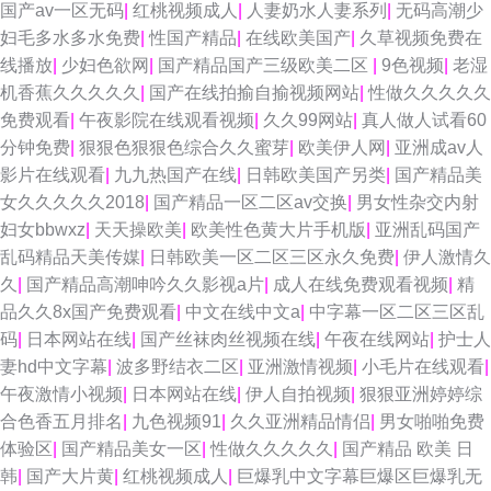
国产av一区无码
|
红桃视频成人
|
人妻奶水人妻系列
|
无码高潮少
妇毛多水多水免费
|
性国产精品
|
在线欧美国产
|
久草视频免费在
线播放
|
少妇色欲网
|
国产精品国产三级欧美二区
|
9色视频
|
老湿
机香蕉久久久久久
|
国产在线拍揄自揄视频网站
|
性做久久久久久
免费观看
|
午夜影院在线观看视频
|
久久99网站
|
真人做人试看60
分钟免费
|
狠狠色狠狠色综合久久蜜芽
|
欧美伊人网
|
亚洲成av人
影片在线观看
|
九九热国产在线
|
日韩欧美国产另类
|
国产精品美
女久久久久久2018
|
国产精品一区二区av交换
|
男女性杂交内射
妇女bbwxz
|
天天操欧美
|
欧美性色黄大片手机版
|
亚洲乱码国产
乱码精品天美传媒
|
日韩欧美一区二区三区永久免费
|
伊人激情久
久
|
国产精品高潮呻吟久久影视a片
|
成人在线免费观看视频
|
精
品久久8x国产免费观看
|
中文在线中文a
|
中字幕一区二区三区乱
码
|
日本网站在线
|
国产丝袜肉丝视频在线
|
午夜在线网站
|
护士人
妻hd中文字幕
|
波多野结衣二区
|
亚洲激情视频
|
小毛片在线观看
|
午夜激情小视频
|
日本网站在线
|
伊人自拍视频
|
狠狠亚洲婷婷综
合色香五月排名
|
九色视频91
|
久久亚洲精品情侣
|
男女啪啪免费
体验区
|
国产精品美女一区
|
性做久久久久久
|
国产精品 欧美 日
韩
|
国产大片黄
|
红桃视频成人
|
巨爆乳中文字幕巨爆区巨爆乳无