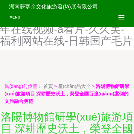
影音先锋中文在线-91中文在
湖南夢寒余文化旅游發(fā)展有限公司
线-伊人色综合久久天天-成
MENU
年在线视频-a看片-久久美-
福利网站在线-日韩国产毛片
當(dāng)前位置：
首頁
>
產(chǎn)品大全
>
洛陽博物館研學
(xué)旅游項目 深耕歷史沃土，榮登全國百強(qiáng)案例的
文旅融合典范
洛陽博物館研學(xué)旅游項
目 深耕歷史沃土，榮登全國