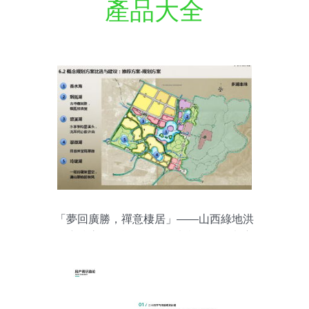
產品大全
「夢回廣勝，禪意棲居」——山西綠地洪
洞廣勝寺項目旅游開發策劃概念性規劃方
案