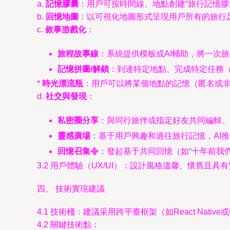
a.
記憶膠囊
：用戶可按時間線、地點創建“旅行記憶
b.
回憶地圖
：以可視化地圖形式呈現用戶所有的旅行
c.
敘事游戲化
：
旅程故事線
：系統提供模板或AI輔助，將一次
記憶拼圖/解鎖
：到達特定地點、完成特定任務
*
時光漂流瓶
：用戶可以將某個地點的記憶（匿名或非
d.
社交與發現
：
私密圈分享
：與同行旅伴或指定好友共同編輯、
靈感廣場
：基于用戶興趣和過往旅行記憶，AI
回憶召集令
：發起基于共同回憶（如“十年前我
3.2 用戶體驗（UX/UI）：設計風格溫馨、懷舊
四、 技術實現建議
4.1 技術棧：建議采用跨平臺框架（如React Nativ
4.2 關鍵技術點：