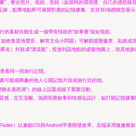
膠囊”，整合照片、視頻、音頻（如當時的環境聲、自己的感想錄
足跡，點擊地點即可展開對應的記憶膠囊。支持3D地標模型展示
旅行的素材自動生成一個帶有情節的“故事冊”或短視頻。
（如收集當地聲音、解答文化小問題）可解鎖虛擬徽章、貼紙或
匿名）封裝成“漂流瓶”，投放到該地點的虛擬地圖上，供其他旅
查看同一段旅行記憶。
推薦可能感興趣的他人公開記憶片段或旅行目的地。
們都去過西湖”）的線上話題或線下重聚活動。
且具有質感，交互流暢。強調視覺敘事和情感化設計，如打開記憶膠
e或Flutter）以兼顧iOS與Android平臺開發效率。后端采用微