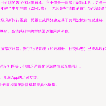
動、可延續的數字化回憶資產。它不僅是一個旅行記錄工具，更是
年輕至中年群體（20-45歲），尤其是對“情懷消費”、“記憶經濟
憶發現新旅行靈感；與親友或同好建立基于共同記憶的情感連接
準的、高情感粘性的營銷渠道和用戶洞察。
式旅游需求旺盛。數字記憶管理（如云相冊、社交動態）已成為現代
旅行游記社區等，但缺乏游戲化與深度情感互動設計。
、地圖App的足跡功能。
戲化敘事和情感設計構建差異化壁壘。