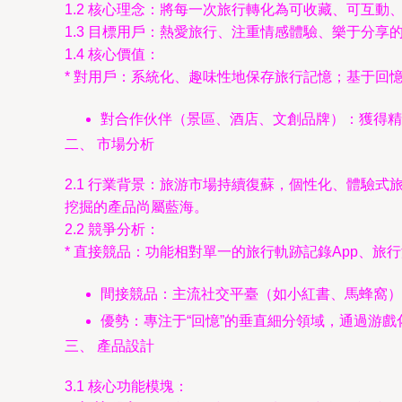
1.2 核心理念：將每一次旅行轉化為可收藏、可互
1.3 目標用戶：熱愛旅行、注重情感體驗、樂于分享的
1.4 核心價值：
* 對用戶：系統化、趣味性地保存旅行記憶；基于回
對合作伙伴（景區、酒店、文創品牌）：獲得精
二、 市場分析
2.1 行業背景：旅游市場持續復蘇，個性化、體驗
挖掘的產品尚屬藍海。
2.2 競爭分析：
* 直接競品：功能相對單一的旅行軌跡記錄App、
間接競品：主流社交平臺（如小紅書、馬蜂窩）
優勢：專注于“回憶”的垂直細分領域，通過游
三、 產品設計
3.1 核心功能模塊：