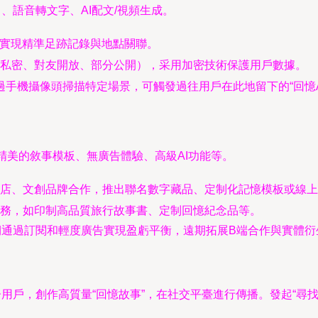
、語音轉文字、AI配文/視頻生成。
，實現精準足跡記錄與地點關聯。
私密、對友開放、部分公開），采用加密技術保護用戶數據。
手機攝像頭掃描特定場景，可觸發過往用戶在此地留下的“回憶A
精美的敘事模板、無廣告體驗、高級AI功能等。
店、文創品牌合作，推出聯名數字藏品、定制化記憶模板或線上
務，如印制高品質旅行故事書、定制回憶紀念品等。
中期通過訂閱和輕度廣告實現盈虧平衡，遠期拓展B端合作與實體
種子用戶，創作高質量“回憶故事”，在社交平臺進行傳播。發起“尋