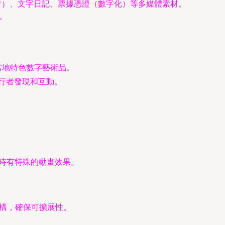
音）、文字日記、票據憑證（數字化）等多媒體素材。
。
當地特色數字藝術品。
行者發現和互動。
囊時有特殊的動畫效果。
服務架構，確保可擴展性。