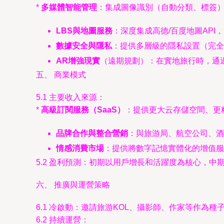
*
多媒體智能管理
：集成圖像識別（自動分類、標簽）
LBS與地圖服務
：深度集成高德/百度地圖API
數據安全與隱私
：提供多層級的隱私設置（完全
AR增強現實
（遠期規劃）：在實地旅行時，通過
五、 商業模式
5.1 主要收入來源：
*
高級訂閱服務（SaaS）
：提供更大云存儲空間、更
品牌合作與整合營銷
：與旅游局、航空公司、酒
情感消費市場
：提供將數字記憶實體化的增值服
5.2 盈利預測：初期以用戶增長和活躍度為核心，
六、 推廣與運營策略
6.1 冷啟動：邀請旅游KOL、攝影師、作家等作為
6.2 持續運營：