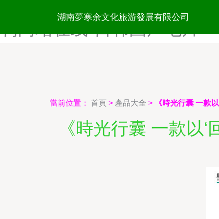
影音先锋中文在线-91中文在
湖南夢寒余文化旅游發展有限公司
利网站在线-日韩国产毛片
當前位置：
首頁
>
產品大全
>
《時光行囊 一款
《時光行囊 一款以